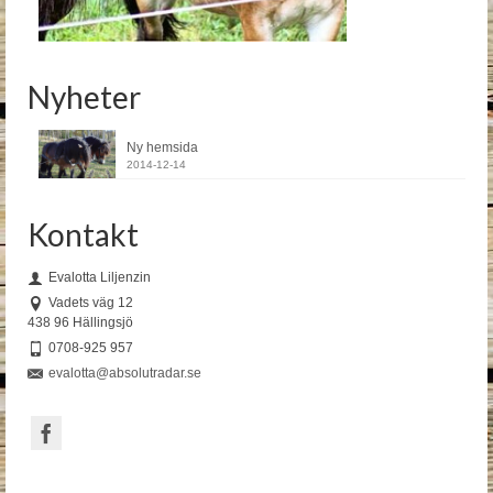
Nyheter
Ny hemsida
2014-12-14
Kontakt
Evalotta Liljenzin
Vadets väg 12
438 96 Hällingsjö
0708-925 957
evalotta@absolutradar.se