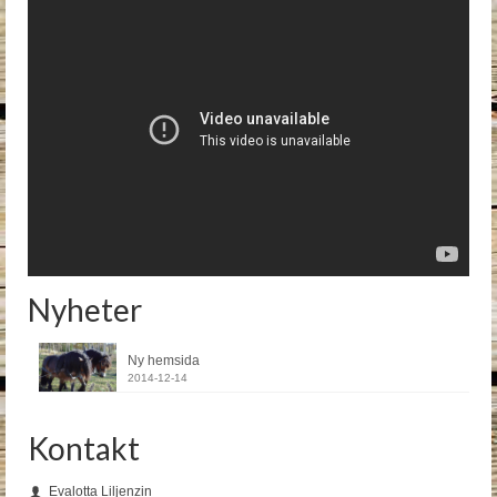
Nyheter
Ny hemsida
2014-12-14
Kontakt
Evalotta Liljenzin