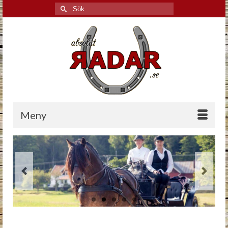
Search
for:
Meny
Previous
Next